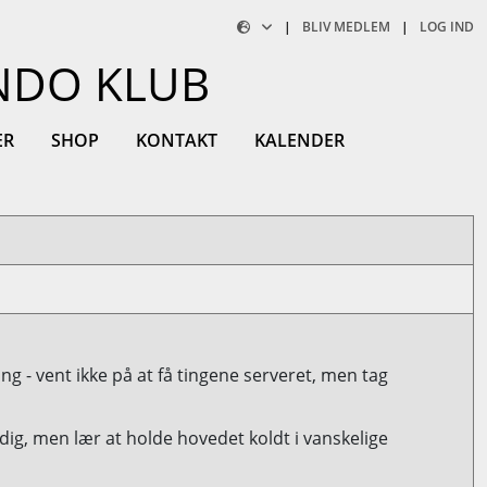
|
BLIV MEDLEM
|
LOG IND
NDO KLUB
ER
SHOP
KONTAKT
KALENDER
ring - vent ikke på at få tingene serveret, men tag
e dig, men lær at holde hovedet koldt i vanskelige